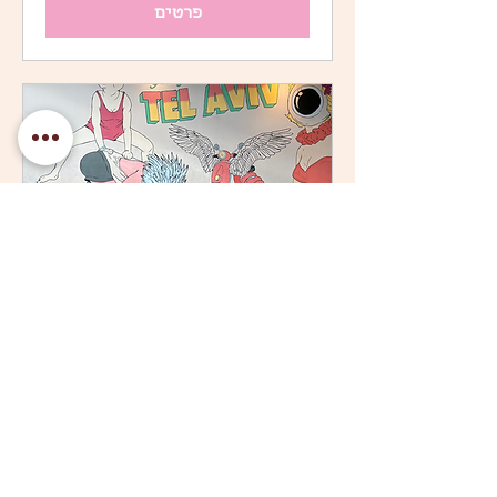
פרטים
אירוע הקהילה של בטר בי
סקנד Better together
יום ה׳, 23 בינו׳